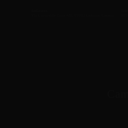
Indirizzo
Tel
Via Consortile Zona ASI, 81032 Carinaro Caserta
081
Came