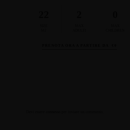
22
2
0
SIZE
MAX
MAX
M2
ADULTI
CHILDREN
PRENOTA ORA A PARTIRE DA
€
0
Devi essere
connesso
per inviare un commento.