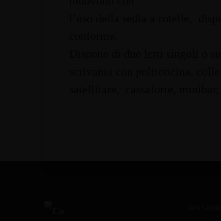
muovono con
l’uso della sedia a rotelle, disp
conforme.
Dispone di due letti singoli o s
scrivania con poltroncina, colle
satellitare, cassaforte, minibar
Aria Condiz