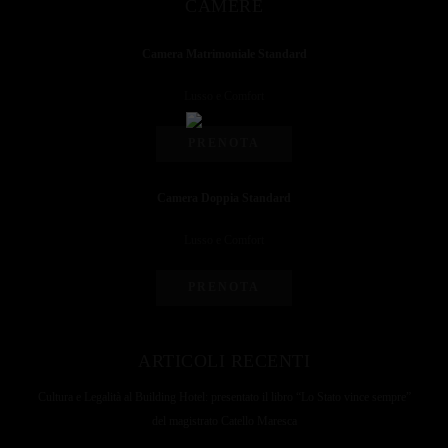
CAMERE
Camera Matrimoniale Standard
Lusso e Comfort
PRENOTA
Camera Doppia Standard
Lusso e Comfort
PRENOTA
ARTICOLI RECENTI
Cultura e Legalità al Building Hotel: presentato il libro “Lo Stato vince sempre”
del magistrato Catello Maresca